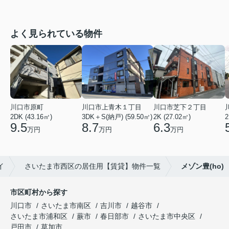
よく見られている物件
川口市原町
川口市上青木１丁目
川口市芝下２丁目
2DK (43.16㎡)
3DK＋S(納戸) (59.50㎡)
2K (27.02㎡)
2
9.5
8.7
6.3
万円
万円
万円
イ
さいたま市西区の居住用【賃貸】物件一覧
メゾン豊(ho)
市区町村から探す
川口市
さいたま市南区
吉川市
越谷市
さいたま市浦和区
蕨市
春日部市
さいたま市中央区
戸田市
草加市