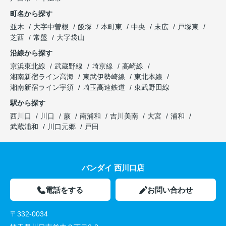
町名から探す
並木
大字中曽根
飯塚
本町東
中央
末広
戸塚東
芝西
常盤
大字袋山
沿線から探す
京浜東北線
武蔵野線
埼京線
高崎線
湘南新宿ライン高海
東武伊勢崎線
東北本線
湘南新宿ライン宇須
埼玉高速鉄道
東武野田線
駅から探す
西川口
川口
蕨
南浦和
吉川美南
大宮
浦和
武蔵浦和
川口元郷
戸田
バンダイ 西川口店
電話をする
お問い合わせ
〒332-0034