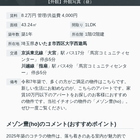
【外観】外観写真（昼）
8.2万円 管理/共益費 4,000円
賃料
43.24㎡
1LDK
面積
間取り
築1年
1階/2階建
築年数
所在階
埼玉県
さいたま市西区
大字西遊馬
所在地
京浜東北線
「
大宮
」駅 バス17分 「馬宮コミュニティセ
交通
ンター」 停歩5分
川越線
「
指扇
」駅 バス4分 「馬宮コミュニティセンタ
ー」 停歩5分
令和7年築で、多くの方がご満足の物件はこちらです。
備考
新しい生活にお勧めなのが、こちらのアパートです。家
賃10万円以下のアパートをお探しのお客様におすすめ
の物件です。当社イチオシの物件の「メゾン豊(ho)」。
ぜひ一度ご覧ください。
メゾン豊(ho)のコメント(おすすめポイント)
2025年築のコチラの物件は、落ち着きのある室内が魅力的で