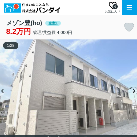
0
お気に入り
メゾン豊(ho)
空室1
8.2万円
管理/共益費 4,000円
1
/
28