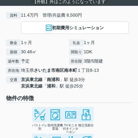
【外観】外はこのようになっています
11.4万円 管理/共益費 8,500円
賃料
初期費用シミュレーション
1ヶ月
1ヶ月
敷金
礼金
30.48㎡
1DK
面積
間取り
予定
3階/5階建
築年数
所在階
埼玉県
さいたま市南区
南本町
１丁目8-13
所在地
京浜東北線
「
南浦和
」駅 徒歩3分
交通
京浜東北線
「
浦和
」駅 徒歩25分
物件の特徴
バストイレ
室内洗濯機
TVモニタ
独立洗面台
別
置場
付きインタ
ーホン