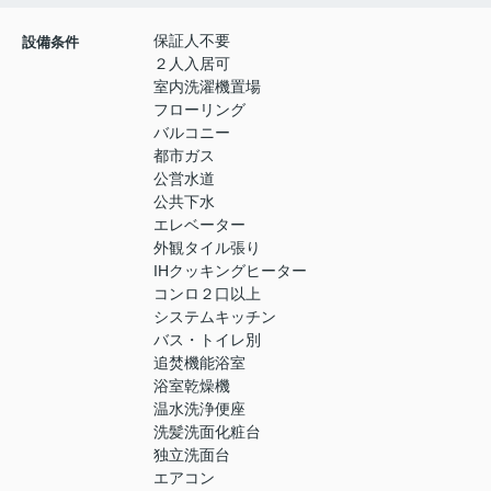
保証人不要
設備条件
２人入居可
室内洗濯機置場
フローリング
バルコニー
都市ガス
公営水道
公共下水
エレベーター
外観タイル張り
IHクッキングヒーター
コンロ２口以上
システムキッチン
バス・トイレ別
追焚機能浴室
浴室乾燥機
温水洗浄便座
洗髪洗面化粧台
独立洗面台
エアコン