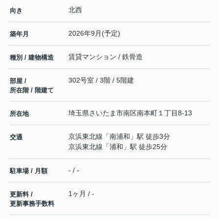
北西
向き
2026年9月(予定)
築年月
賃貸マンション / 鉄骨造
種別 / 建物構造
302号室 / 3階 / 5階建
部屋 /
所在階 / 階建て
埼玉県
さいたま市南区
南本町
１丁目8-13
所在地
京浜東北線
「
南浦和
」駅 徒歩3分
交通
京浜東北線
「
浦和
」駅 徒歩25分
- / -
駐車場 / 月額
1ヶ月 / -
更新料 /
更新事務手数料