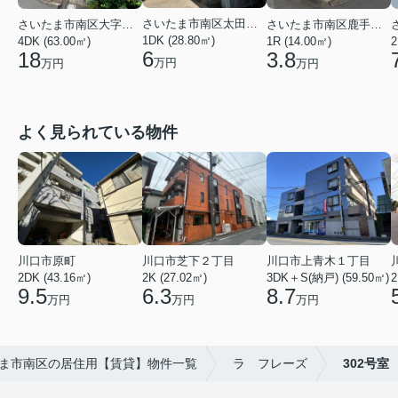
さいたま市南区太田窪５丁目
さいたま市南区大字太田窪
さいたま市南区鹿手袋４丁目
1DK (28.80㎡)
4DK (63.00㎡)
2
1R (14.00㎡)
6
18
3.8
万円
万円
万円
よく見られている物件
川口市芝下２丁目
川口市上青木１丁目
川口市原町
2K (27.02㎡)
3DK＋S(納戸) (59.50㎡)
2
2DK (43.16㎡)
6.3
8.7
9.5
万円
万円
万円
ま市南区の居住用【賃貸】物件一覧
ラ フレーズ
302号室