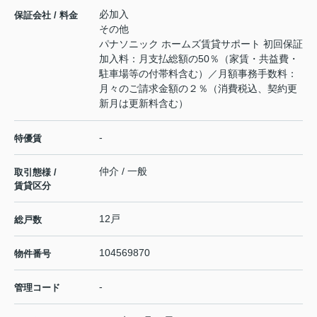
必加入
保証会社 / 料金
その他
パナソニック ホームズ賃貸サポート 初回保証
加入料：月支払総額の50％（家賃・共益費・
駐車場等の付帯料含む）／月額事務手数料：
月々のご請求金額の２％（消費税込、契約更
新月は更新料含む）
-
特優賃
仲介 / 一般
取引態様 /
賃貸区分
12戸
総戸数
104569870
物件番号
-
管理コード