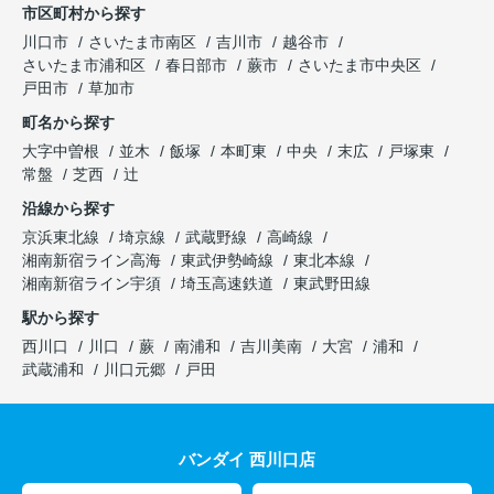
市区町村から探す
川口市
さいたま市南区
吉川市
越谷市
さいたま市浦和区
春日部市
蕨市
さいたま市中央区
戸田市
草加市
町名から探す
大字中曽根
並木
飯塚
本町東
中央
末広
戸塚東
常盤
芝西
辻
沿線から探す
京浜東北線
埼京線
武蔵野線
高崎線
湘南新宿ライン高海
東武伊勢崎線
東北本線
湘南新宿ライン宇須
埼玉高速鉄道
東武野田線
駅から探す
西川口
川口
蕨
南浦和
吉川美南
大宮
浦和
武蔵浦和
川口元郷
戸田
バンダイ 西川口店