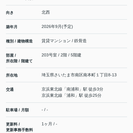
北西
向き
2026年9月(予定)
築年月
賃貸マンション / 鉄骨造
種別 / 建物構造
203号室 / 2階 / 5階建
部屋 /
所在階 / 階建て
埼玉県
さいたま市南区
南本町
１丁目8-13
所在地
京浜東北線
「
南浦和
」駅 徒歩3分
交通
京浜東北線
「
浦和
」駅 徒歩25分
- / -
駐車場 / 月額
1ヶ月 / -
更新料 /
更新事務手数料