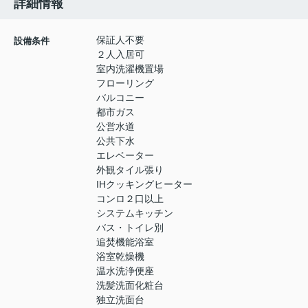
詳細情報
保証人不要
設備条件
２人入居可
室内洗濯機置場
フローリング
バルコニー
都市ガス
公営水道
公共下水
エレベーター
外観タイル張り
IHクッキングヒーター
コンロ２口以上
システムキッチン
バス・トイレ別
追焚機能浴室
浴室乾燥機
温水洗浄便座
洗髪洗面化粧台
独立洗面台