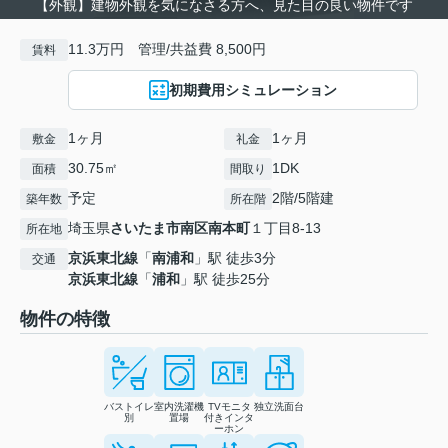
【外観】建物外観を気になさる方へ、見た目の良い物件です
11.3万円 管理/共益費 8,500円
賃料
初期費用シミュレーション
1ヶ月
1ヶ月
敷金
礼金
30.75㎡
1DK
面積
間取り
予定
2階/5階建
築年数
所在階
埼玉県
さいたま市南区
南本町
１丁目8-13
所在地
京浜東北線
「
南浦和
」駅 徒歩3分
交通
京浜東北線
「
浦和
」駅 徒歩25分
物件の特徴
バストイレ
室内洗濯機
TVモニタ
独立洗面台
別
置場
付きインタ
ーホン