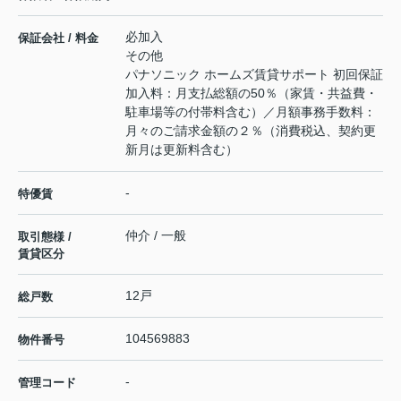
必加入
保証会社 / 料金
その他
パナソニック ホームズ賃貸サポート 初回保証
加入料：月支払総額の50％（家賃・共益費・
駐車場等の付帯料含む）／月額事務手数料：
月々のご請求金額の２％（消費税込、契約更
新月は更新料含む）
-
特優賃
仲介 / 一般
取引態様 /
賃貸区分
12戸
総戸数
104569883
物件番号
-
管理コード