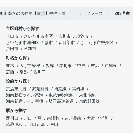
ま市南区の居住用【賃貸】物件一覧
ラ フレーズ
203号室
市区町村から探す
川口市
さいたま市南区
吉川市
越谷市
さいたま市浦和区
蕨市
春日部市
さいたま市中央区
戸田市
草加市
町名から探す
並木
大字中曽根
飯塚
本町東
中央
末広
戸塚東
芝西
常盤
西川口
沿線から探す
京浜東北線
武蔵野線
埼京線
高崎線
湘南新宿ライン高海
東武伊勢崎線
東北本線
湘南新宿ライン宇須
埼玉高速鉄道
東武野田線
駅から探す
西川口
川口
蕨
南浦和
吉川美南
大宮
浦和
武蔵浦和
川口元郷
戸田