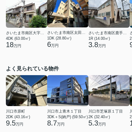
さいたま市南区太田窪５丁目
さいたま市南区大字太田窪
さいたま市南区鹿手袋４丁目
1DK (28.80㎡)
4DK (63.00㎡)
2
1R (14.00㎡)
6
18
3.8
万円
万円
万円
よく見られている物件
川口市上青木１丁目
川口市芝塚原１丁目
川口市原町
3DK＋S(納戸) (59.50㎡)
2K (32.40㎡)
2
2DK (43.16㎡)
8.7
5.3
9.5
万円
万円
万円