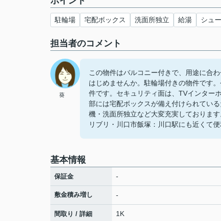
ポイント
駐輪場
宅配ボックス
洗面所独立
給湯
シュ
担当者のコメント
この物件はバルコニー付きで、用途に合わ
はじめませんか。駐輪場付きの物件です。
件です。セキュリティ面は、TVインター
葵
部には宅配ボックスが備え付けられている
機・洗面所独立など大変充実しております
リブリ・川口市飯塚：川口駅にも近くて便
基本情報
-
保証金
敷金積み増し
-
1K
間取り / 詳細