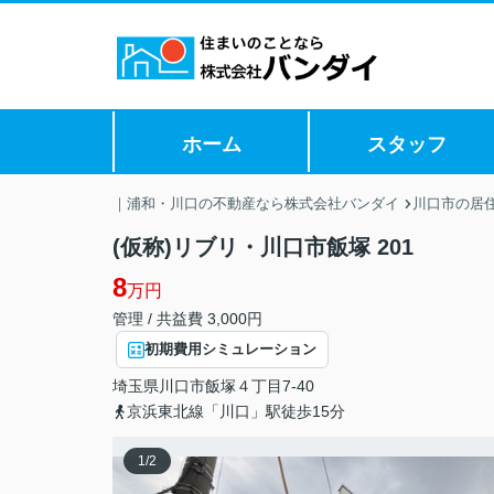
ホーム
スタッフ
｜浦和・川口の不動産なら株式会社バンダイ
川口市の居
(仮称)リブリ・川口市飯塚 201
8
万円
管理 / 共益費 3,000円
初期費用シミュレーション
埼玉県
川口市
飯塚
４丁目7-40
京浜東北線「川口」駅徒歩15分
1
/
2