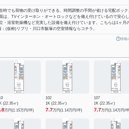
在時でも荷物の受け取りができる、時間調整の手間が省ける宅配ボック
面は、TVインターホン・オートロックなどを備え付けているので安心
立・浴室乾燥機など充実した設備を備え付けています。こちらは1ヶ月
報：(仮称)リブリ・川口市飯塚の空室情報ならコチラ。
情報
10
102
107
K (22.35㎡)
1K (22.35㎡)
1K (22.35㎡)
.8
7.7
7.7
万円(
1.15
万円/坪)
万円(
1.14
万円/坪)
万円(
1.14
万円/坪