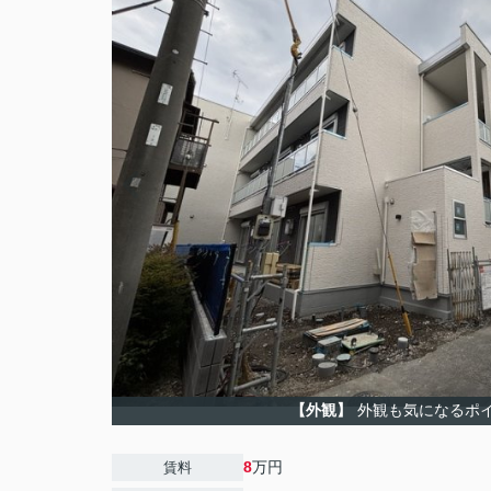
【外観】
外観も気になるポ
8
万円
賃料