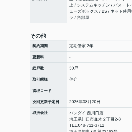
上 / システムキッチン / バス・トイ
ューズボックス / BS / ネット使
ラ / 角部屋
その他
定期借家 2年
契約期間
-
更新料
39戸
総戸数
仲介
取引態様
-
管理コード
2026年08月20日
次回更新予定日
取扱会社
バンダイ 西川口店
埼玉県川口市並木２丁目2-8
TEL:048-711-3712
埼玉県知事 (3) 第22462号