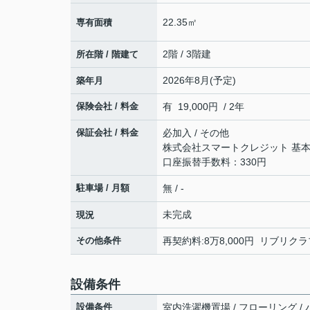
22.35㎡
専有面積
2階 / 3階建
所在階 / 階建て
2026年8月(予定)
築年月
保険会社 / 料金
有 19,000円 / 2年
保証会社 / 料金
必加入 / その他
株式会社スマートクレジット 基本
口座振替手数料：330円
駐車場 / 月額
無 / -
未完成
現況
その他条件
再契約料:8万8,000円 リブリクラ
設備条件
設備条件
室内洗濯機置場 / フローリング / バ