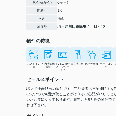
0ヶ月(-)
敷金(保証金)
1K
間取り
南西
向き
埼玉県
川口市
飯塚
４丁目7-40
所在地
物件の特徴
バストイレ
室内洗濯機
TVモニタ付
独立洗面台
浴室乾燥機
オートロッ
別
置場
きインター
ク
ホン
セールスポイント
駅まで徒歩15分の物件です。宅配業者の再配達時間を
のでいつでも受け取ることができその心配がいりませ
いお部屋になっております。賃料が月8万円の物件です
わせ下さい。