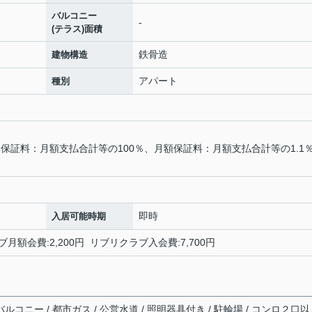
バルコニー
-
(テラス)面積
鉄骨造
建物構造
アパート
種別
保証料：月額支払合計等の100％、月額保証料：月額支払合計等の1.1
即時
入居可能時期
ブ月額会費:2,200円 リブリクラブ入会費:7,700円
ルコニー / 都市ガス / 公営水道 / 照明器具付き / 駐輪場 / コンロ２口以