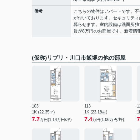
備考
こちらの物件はアパートです。不
が付いております。セキュリティ
暮らせます。室内設備は洗面所独
賃が8万円のお部屋です。新着情
(仮称)リブリ・川口市飯塚の他の部屋
103
113
1
1K (22.35㎡)
1K (23.18㎡)
1
7.7
7.4
7
万円(
1.14
万円/坪)
万円(
1.06
万円/坪)