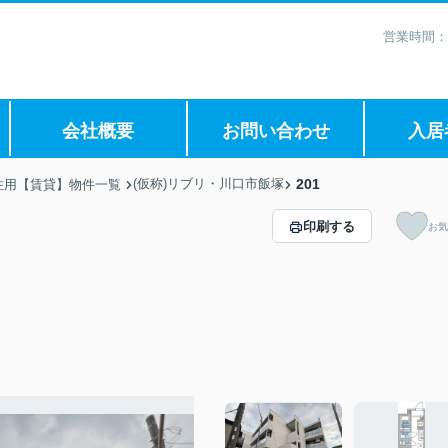
営業時間：
会社概要
お問い合わせ
入居
(仮称)リブリ・川口市飯塚
201
住用【賃貸】物件一覧
印刷する
お気