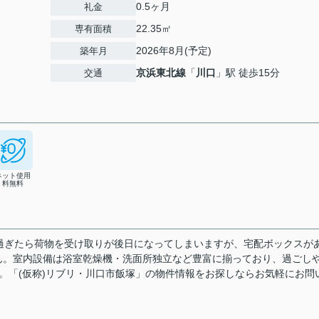
0.5ヶ月
礼金
22.35㎡
専有面積
2026年8月(予定)
築年月
京浜東北線
「
川口
」駅 徒歩15分
交通
ネット使用
料無料
過ぎたら荷物を受け取りが後日になってしまいますが、宅配ボックスが
ん。室内設備は浴室乾燥機・洗面所独立など豊富に揃っており、過ごし
。「(仮称)リブリ・川口市飯塚」の物件情報をお探しならお気軽にお問