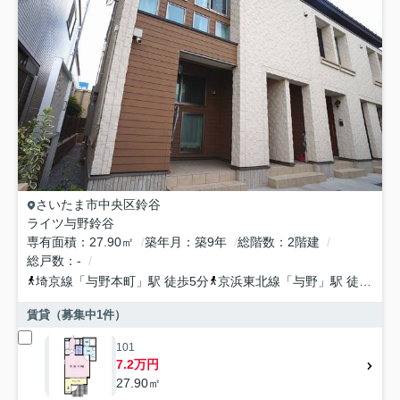
さいたま市中央区
鈴谷
ライツ与野鈴谷
専有面積
27.90㎡
築年月
築9年
総階数
2階建
総戸数
-
埼京線
「
与野本町
」駅 徒歩5分
京浜東北線
「
与野
」駅 徒歩20分
賃貸（募集中
1
件）
101
7.2万円
27.90㎡