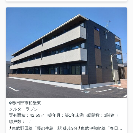
春日部市
粕壁東
クルタ ラプシ
専有面積
42.59㎡
築年月
築1年未満
総階数
3階建
総戸数
-
東武野田線
「
藤の牛島
」駅 徒歩9分
東武伊勢崎線
「
春日部
」駅 