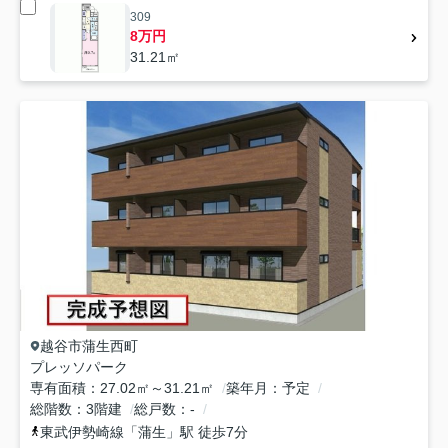
309
8万円
31.21㎡
越谷市
蒲生西町
プレッソパーク
専有面積
27.02㎡～31.21㎡
築年月
予定
総階数
3階建
総戸数
-
東武伊勢崎線
「
蒲生
」駅 徒歩7分