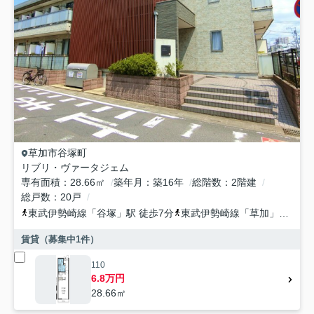
草加市
谷塚町
リブリ・ヴァータジェム
専有面積
28.66㎡
築年月
築16年
総階数
2階建
総戸数
20戸
東武伊勢崎線
「
谷塚
」駅 徒歩7分
東武伊勢崎線
「
草加
」駅 徒歩22分
賃貸（募集中
1
件）
110
6.8万円
28.66㎡