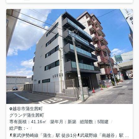
越谷市
蒲生茜町
グランデ蒲生茜町
専有面積
41.16㎡
築年月
新築
総階数
5階建
総戸数
-
東武伊勢崎線
「
蒲生
」駅 徒歩1分
武蔵野線
「
南越谷
」駅 徒歩12分