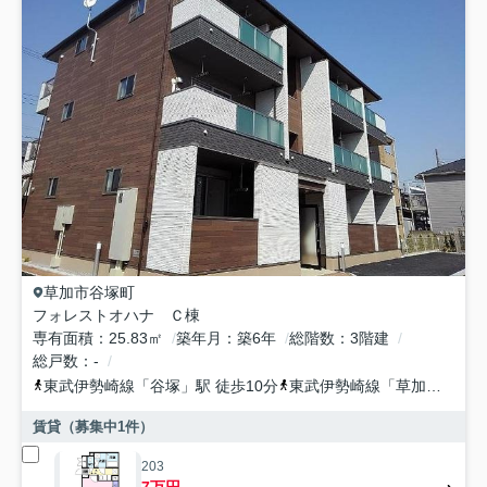
草加市
谷塚町
フォレストオハナ Ｃ棟
専有面積
25.83㎡
築年月
築6年
総階数
3階建
総戸数
-
東武伊勢崎線
「
谷塚
」駅 徒歩10分
東武伊勢崎線
「
草加
」駅 徒
賃貸（募集中
1
件）
203
7万円