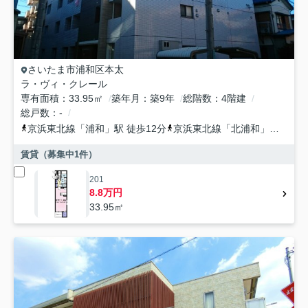
さいたま市浦和区
本太
ラ・ヴィ・クレール
専有面積
33.95㎡
築年月
築9年
総階数
4階建
総戸数
-
京浜東北線
「
浦和
」駅 徒歩12分
京浜東北線
「
北浦和
」駅 徒歩30分
賃貸（募集中
1
件）
201
8.8万円
33.95㎡