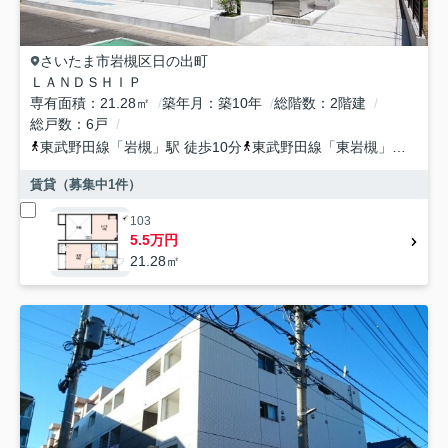
さいたま市岩槻区
日の出町
ＬＡＮＤＳＨＩＰ
専有面積
21.28㎡
築年月
築10年
総階数
2階建
総戸数
6戸
東武野田線
「
岩槻
」駅 徒歩10分
東武野田線
「
東岩槻
」駅 徒歩25分
賃貸（募集中
1
件）
103
5.5万円
21.28㎡