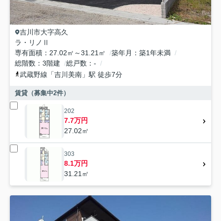
吉川市
大字高久
ラ・リノⅡ
専有面積
27.02㎡～31.21㎡
築年月
築1年未満
総階数
3階建
総戸数
-
武蔵野線
「
吉川美南
」駅 徒歩7分
賃貸（募集中
2
件）
202
7.7万円
27.02㎡
303
8.1万円
31.21㎡