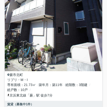
蕨市
北町
リブリ・M・I
専有面積
21.73㎡
築年月
築11年
総階数
3階建
総戸数
10戸
京浜東北線
「
蕨
」駅 徒歩7分
賃貸（募集中
1
件）