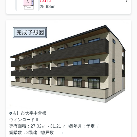
25.83㎡
吉川市
大字中曽根
ウィンロードⅡ
専有面積
27.02㎡～31.21㎡
築年月
予定
総階数
3階建
総戸数
-