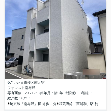
さいたま市桜区
南元宿
フォレスト南与野
専有面積
20.71㎡
築年月
築9年
総階数
3階建
総戸数
6戸
埼京線
「
南与野
」駅 徒歩11分
武蔵野線
「
西浦和
」駅 徒歩31分