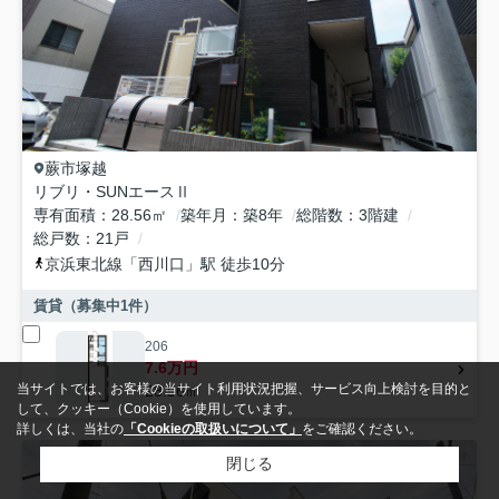
蕨市
塚越
リブリ・SUNエースⅡ
専有面積
28.56㎡
築年月
築8年
総階数
3階建
総戸数
21戸
京浜東北線
「
西川口
」駅 徒歩10分
賃貸（募集中
1
件）
206
7.6万円
当サイトでは、お客様の当サイト利用状況把握、サービス向上検討を目的と
28.56㎡
して、クッキー（Cookie）を使用しています。
詳しくは、当社の
「Cookieの取扱いについて」
をご確認ください。
閉じる