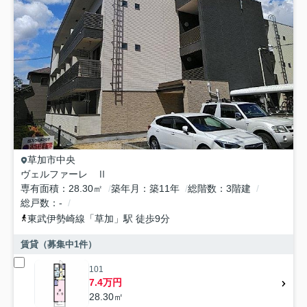
草加市
中央
ヴェルファーレ Ⅱ
専有面積
28.30㎡
築年月
築11年
総階数
3階建
総戸数
-
東武伊勢崎線
「
草加
」駅 徒歩9分
賃貸（募集中
1
件）
101
7.4万円
28.30㎡