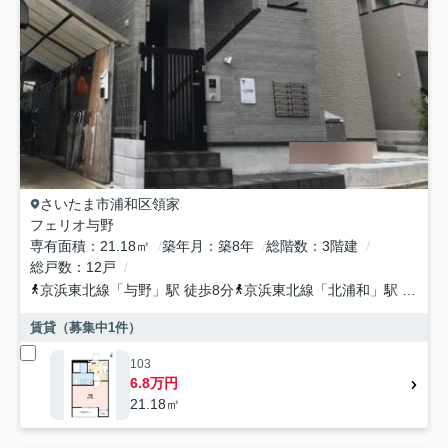
さいたま市浦和区
領家
フェリオ与野
専有面積
21.18㎡
築年月
築8年
総階数
3階建
総戸数
12戸
京浜東北線
「
与野
」駅 徒歩8分
京浜東北線
「
北浦和
」駅 徒歩21分
賃貸（募集中
1
件）
103
6.8万円
21.18㎡