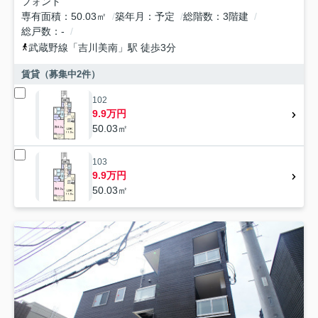
フォンド
専有面積
50.03㎡
築年月
予定
総階数
3階建
総戸数
-
武蔵野線
「
吉川美南
」駅 徒歩3分
賃貸（募集中
2
件）
102
9.9万円
50.03㎡
103
9.9万円
50.03㎡