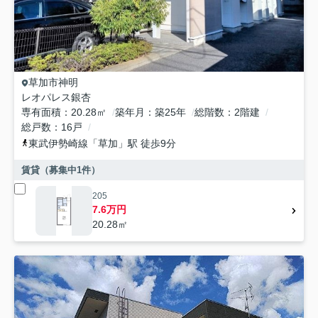
草加市
神明
レオパレス銀杏
専有面積
20.28㎡
築年月
築25年
総階数
2階建
総戸数
16戸
東武伊勢崎線
「
草加
」駅 徒歩9分
賃貸（募集中
1
件）
205
7.6万円
20.28㎡