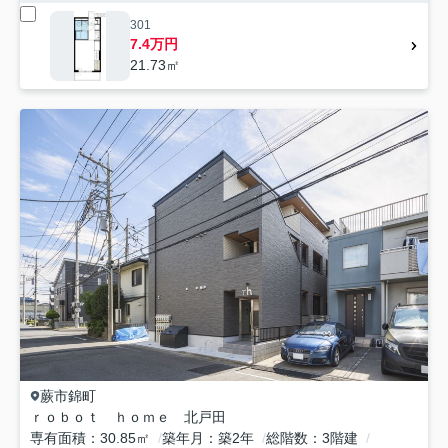
301
7.4万円
21.73㎡
蕨市
錦町
ｒｏｂｏｔ ｈｏｍｅ 北戸田
専有面積
30.85㎡
築年月
築2年
総階数
3階建