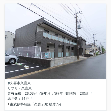
久喜市
久喜東
リブリ・久喜東
専有面積
26.08㎡
築年月
築7年
総階数
2階建
総戸数
14戸
東武伊勢崎線
「
久喜
」駅 徒歩7分