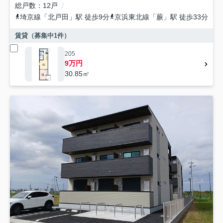
総戸数
12戸
埼京線
「
北戸田
」駅 徒歩9分
京浜東北線
「
蕨
」駅 徒歩33分
賃貸（募集中
1
件）
205
9万円
30.85㎡