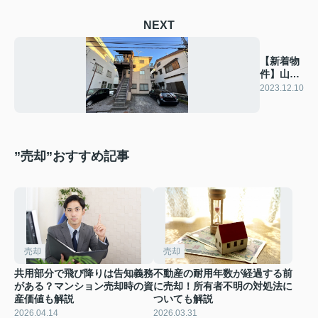
NEXT
【新着物
件】山本
ハイツ
2023.12.10
”売却”おすすめ記事
売却
売却
共用部分で飛び降りは告知義務
不動産の耐用年数が経過する前
がある？マンション売却時の資
に売却！所有者不明の対処法に
産価値も解説
ついても解説
2026.04.14
2026.03.31