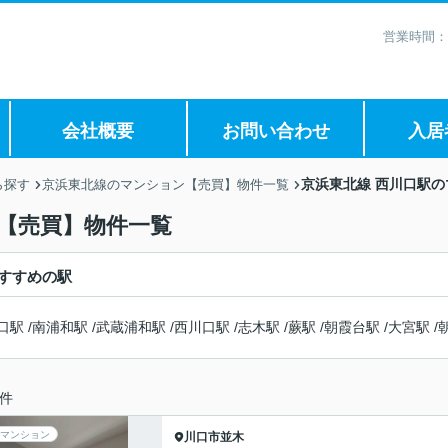
営業時間：
会社概要
お問い合わせ
入居
京浜東北線 西川口駅
ら探す
京浜東北線のマンション【売買】物件一覧
【売買】物件一覧
すすめの駅
口駅
/
南浦和駅
/
武蔵浦和駅
/
西川口駅
/
志木駅
/
蕨駅
/
朝霞台駅
/
大宮駅
/
件
マンション
川口市
並木