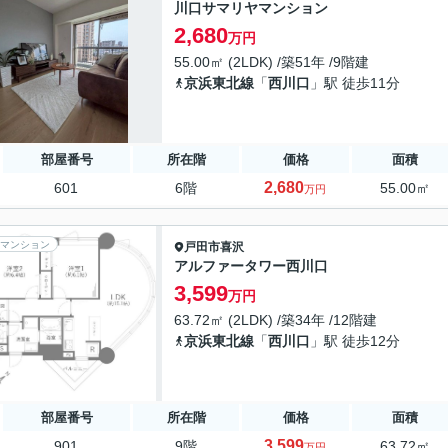
川口サマリヤマンション
2,680
万円
55.00㎡ (2LDK) /築51年 /9階建
京浜東北線
「
西川口
」駅 徒歩11分
部屋番号
所在階
価格
面積
2,680
601
6階
55.00㎡
万円
マンション
戸田市
喜沢
アルファータワー西川口
3,599
万円
63.72㎡ (2LDK) /築34年 /12階建
京浜東北線
「
西川口
」駅 徒歩12分
部屋番号
所在階
価格
面積
3,599
901
9階
63.72㎡
万円