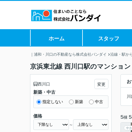
ホーム
スタッフ
｜浦和・川口の不動産なら株式会社バンダイ
沿線・駅か
京浜東北線 西川口駅のマンション
お
西川口
変更
新築・中古
川
指定しない
新築
中古
価格
5
5
棟
～
中古