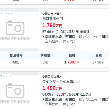
マンション
川口市
上青木
川口青木住宅
1,790
万円
57.96㎡ (2LDK) /築54年 /9階建
京浜東北線
「
西川口
」駅 バス11分 「川
立高校南」 停歩2分
部屋番号
所在階
価格
面積
1,790
501
5階
57.96㎡
万円
マンション
川口市
上青木
ウインザーハイム西川口
1,490
万円
54.05㎡ (2LDK) /築52年 /11階建
京浜東北線
「
西川口
」駅 バス11分 「川
立高校南」 停歩5分