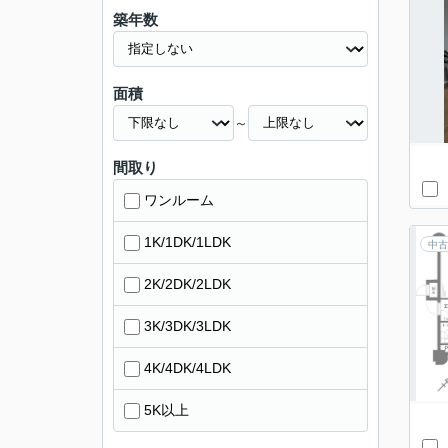
築年数
面積
～
間取り
ワンルーム
1K/1DK/1LDK
中古
2K/2DK/2LDK
3K/3DK/3LDK
4K/4DK/4LDK
5K以上