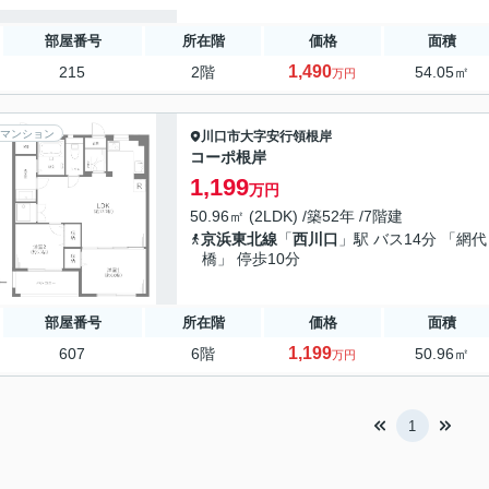
部屋番号
所在階
価格
面積
1,490
215
2階
54.05㎡
万円
マンション
川口市
大字安行領根岸
コーポ根岸
1,199
万円
50.96㎡ (2LDK) /築52年 /7階建
京浜東北線
「
西川口
」駅 バス14分 「網代
橋」 停歩10分
部屋番号
所在階
価格
面積
1,199
607
6階
50.96㎡
万円
1