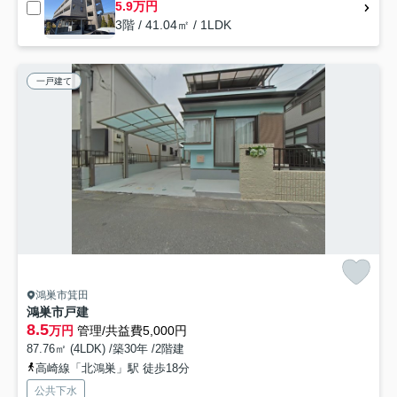
5.9万円
3階 / 41.04㎡ / 1LDK
一戸建て
鴻巣市箕田
鴻巣市戸建
8.5
万円
管理/共益費5,000円
87.76㎡ (4LDK) /築30年 /2階建
高崎線「北鴻巣」駅 徒歩18分
公共下水