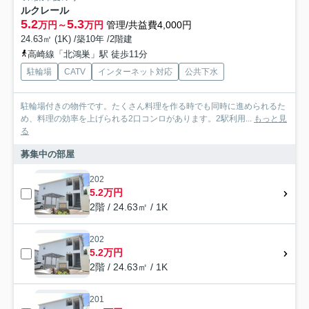
ルクレール
5.2
5.3
万円～
万円
管理/共益費4,000円
24.63㎡ (1K) /築10年 /2階建
高崎線「北鴻巣」駅 徒歩11分
駐輪場
CATV
インターネット対応
公共下水
駐輪場付きの物件です。たくさん料理を作る時でも同時に進められるた
め、料理の効率を上げられる2口コンロがあります。2駅利用...
もっと見
る
募集中の部屋
202
5.2万円
2階 / 24.63㎡ / 1K
202
5.2万円
2階 / 24.63㎡ / 1K
201