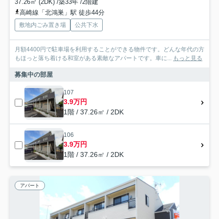
37.26㎡ (2DK) /築33年 /2階建
高崎線「北鴻巣」駅 徒歩44分
敷地内ごみ置き場
公共下水
月額4400円で駐車場を利用することができる物件です。どんな年代の方
もほっと落ち着ける和室がある素敵なアパートです。車に...
もっと見る
募集中の部屋
107
3.9万円
1階 / 37.26㎡ / 2DK
106
3.9万円
1階 / 37.26㎡ / 2DK
アパート