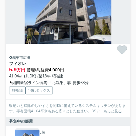
鴻巣市広田
フィオレ
5.9
万円
管理/共益費4,000円
41.04㎡ (1LDK) /築18年 /3階建
湘南新宿ライン高海「北鴻巣」駅 徒歩68分
駐輪場
宅配ボックス
収納力と掃除のしやすさを同時に備えているシステムキッチンがありま
す。専有面積41.04平米もある広々とした住まい。BSア...
もっと見る
募集中の部屋
3階