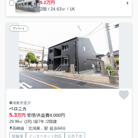
5.2万円
2階 / 24.63㎡ / 1K
アパート
鴻巣市逆川
ベロニカ
5.3
万円
管理/共益費4,000円
29.99㎡ (1R) /築7年 /2階建
高崎線「北鴻巣」駅 徒歩64分
駐輪場
インターネット対応
公共下水