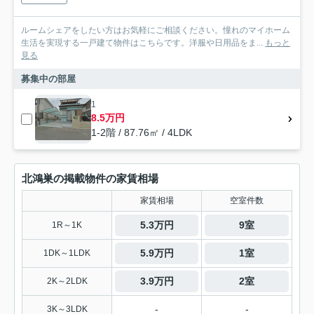
ルームシェアをしたい方はお気軽にご相談ください。憧れのマイホーム
生活を実現する一戸建て物件はこちらです。洋服や日用品をま...
もっと
見る
募集中の部屋
1
8.5万円
1-2階 / 87.76㎡ / 4LDK
北鴻巣の掲載物件の家賃相場
家賃相場
空室件数
5.3万円
9室
1R～1K
5.9万円
1室
1DK～1LDK
3.9万円
2室
2K～2LDK
-
-
3K～3LDK