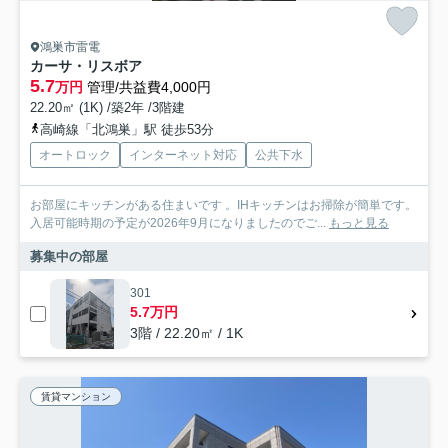
鴻巣市雷電
カーサ・リスボア
5.7
万円
管理/共益費4,000円
22.20㎡ (1K) /築2年 /3階建
高崎線「北鴻巣」駅 徒歩53分
オートロック
インターネット対応
公共下水
お部屋にキッチンがある住まいです 。IHキッチンはお掃除が簡単です。
入居可能時期の予定が2026年9月になりましたのでご...
もっと見る
募集中の部屋
301
5.7万円
3階 / 22.20㎡ / 1K
賃貸マンション