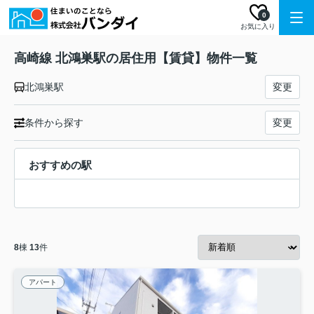
0
お気に入り
高崎線 北鴻巣駅の居住用【賃貸】物件一覧
北鴻巣駅
変更
条件から探す
変更
おすすめの駅
8
棟
13
件
アパート