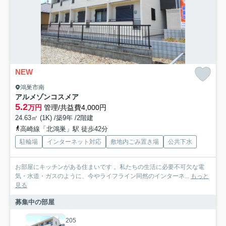
NEW
鴻巣市南
アルメゾンコスメア
5.2
万円
管理/共益費4,000円
24.63㎡ (1K) /築9年 /2階建
高崎線「北鴻巣」駅 徒歩42分
駐輪場
インターネット対応
敷地内ごみ置き場
公共下水
お部屋にキッチンがある住まいです 。私たちの生活に必要不可欠な電
気・水道・ガスのように、今やライフライン同然のインターネ...
もっと
見る
募集中の部屋
205