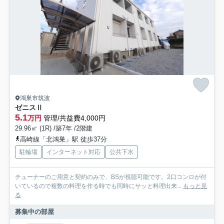
鴻巣市筑波
ゼニスⅡ
5.1
万円
管理/共益費4,000円
29.96㎡ (1R) /築7年 /2階建
高崎線「北鴻巣」駅 徒歩37分
駐輪場
インターネット対応
公共下水
チューナーのご用意と契約のみで、BSが視聴可能です。2口コンロが付
いているので複数の料理を作る時でも同時にサッと料理出来...
もっと見
る
募集中の部屋