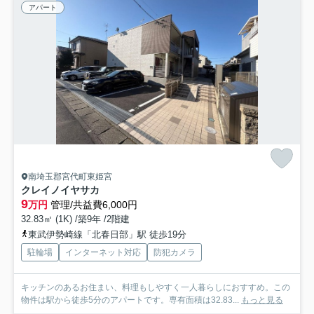
アパート
南埼玉郡宮代町東姫宮
クレイノイヤサカ
9
万円
管理/共益費6,000円
32.83㎡ (1K) /築9年 /2階建
東武伊勢崎線「北春日部」駅 徒歩19分
駐輪場
インターネット対応
防犯カメラ
キッチンのあるお住まい、料理もしやすく一人暮らしにおすすめ。この
物件は駅から徒歩5分のアパートです。専有面積は32.83...
もっと見る