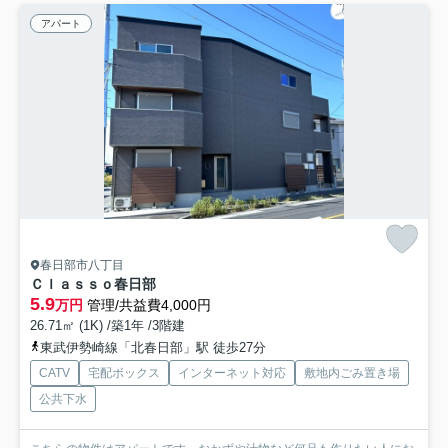
アパート
春日部市八丁目
Ｃｌａｓｓｏ春日部
5.9
万円
管理/共益費4,000円
26.71㎡ (1K) /築1年 /3階建
東武伊勢崎線「北春日部」駅 徒歩27分
CATV
宅配ボックス
インターネット対応
敷地内ごみ置き場
公共下水