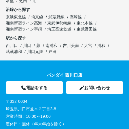
常盤
芝西
辻
沿線から探す
京浜東北線
埼京線
武蔵野線
高崎線
湘南新宿ライン高海
東武伊勢崎線
東北本線
湘南新宿ライン宇須
埼玉高速鉄道
東武野田線
駅から探す
西川口
川口
蕨
南浦和
吉川美南
大宮
浦和
武蔵浦和
川口元郷
戸田
バンダイ 西川口店
電話をする
お問い合わせ
〒332-0034
埼玉県川口市並木２丁目2-8
営業時間：
10:00～19:00
定休日：
無休（年末年始を除く）