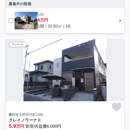
募集中の部屋
106
9万円
1階 / 32.83㎡ / 1K
アパート
南埼玉郡宮代町川端
クレイノラーナⅡ
5.9
万円
管理/共益費6,000円