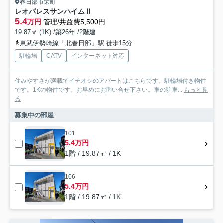
春日部市栄町
レオパレスサンハイムⅡ
5.4
万円
管理/共益費5,500円
19.87㎡ (1K) /築26年 /2階建
東武伊勢崎線「北春日部」駅 徒歩15分
駐輪場
CATV
インターネット対応
住みやすさが満載でイチオシのアパートはこちらです。駐輪場付き物件
です。1Kの物件です。お早めにお問い合せ下さい。車の駐車...
もっと見
る
募集中の部屋
101
5.4万円
1階 / 19.87㎡ / 1K
106
5.4万円
1階 / 19.87㎡ / 1K