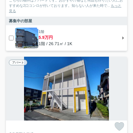
こちらの物件はアパートです。おかずや汁物など何品も作りたい人にお
すすめな2口コンロが付いております。知らない人が来た時で...
もっと
見る
募集中の部屋
1階
5.9万円
1階 / 26.71㎡ / 1K
アパート