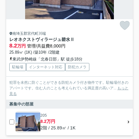
南埼玉郡宮代町川端
レオネクストヴィラージュ碧水Ⅱ
8.2
万円
管理/共益費8,000円
25.89㎡ (1K) /築10年 /2階建
東武伊勢崎線「北春日部」駅 徒歩18分
駐輪場
インターネット対応
防犯カメラ
犯罪を未然に防ぐことができる防犯カメラ付き物件です。駐輪場付きの
アパートです。住む人のことも考えられている満足度の高いア...
もっと
見る
募集中の部屋
205
8.2万円
2階 / 25.89㎡ / 1K