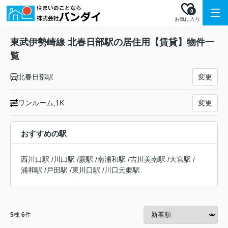
0
お気に入り
東武伊勢崎線 北春日部駅の居住用【賃貸】物件一
覧
北春日部駅
変更
ワンルーム,1K
変更
おすすめの駅
西川口駅
/
川口駅
/
蕨駅
/
南浦和駅
/
吉川美南駅
/
大宮駅
/
浦和駅
/
戸田駅
/
東川口駅
/
川口元郷駅
5
棟
6
件