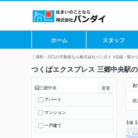
ホーム
スタッフ
｜浦和・川口の不動産なら株式会社バンダイ
沿線・駅か
つくばエクスプレス 三郷中央駅
お
三郷中央
変更
アパート
西
マンション
1
1
棟
一戸建て
賃貸