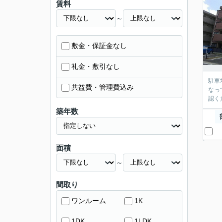
賃料
～
敷金・保証金なし
礼金・敷引なし
駐車
共益費・管理費込み
なっ
認く
築年数
面積
～
間取り
ワンルーム
1K
1DK
1LDK