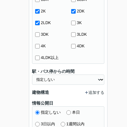
2K
2DK
2LDK
3K
3DK
3LDK
4K
4DK
4LDK以上
駅・バス停からの時間
建物構造
追加する
情報公開日
指定しない
本日
3日以内
1週間以内