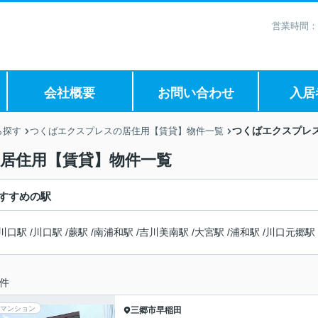
営業時間：
会社概要
お問い合わせ
入居
つくばエクスプレ
ら探す
つくばエクスプレスの居住用【賃貸】物件一覧
の居住用【賃貸】物件一覧
すすめの駅
川口駅
/
川口駅
/
蕨駅
/
南浦和駅
/
吉川美南駅
/
大宮駅
/
浦和駅
/
川口元郷駅
件
マンション
三郷市
早稲田