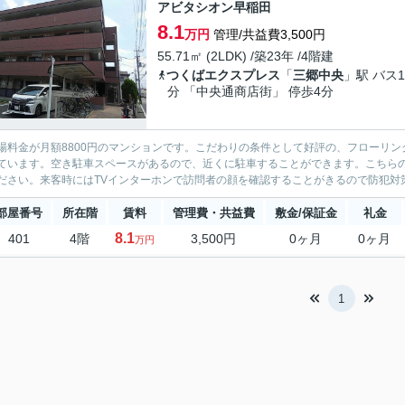
アビタシオン早稲田
8.1
万円
管理/共益費3,500円
55.71㎡ (2LDK) /築23年 /4階建
つくばエクスプレス
「
三郷中央
」駅 バス1
分 「中央通商店街」 停歩4分
場料金が月額8800円のマンションです。こだわりの条件として好評の、フローリン
ています。空き駐車スペースがあるので、近くに駐車することができます。こちらの物
ださい。来客時にはTVインターホンで訪問者の顔を確認することがきるので防犯対策
部屋番号
所在階
賃料
管理費・共益費
敷金/保証金
礼金
8.1
401
4階
3,500円
0ヶ月
0ヶ月
万円
1