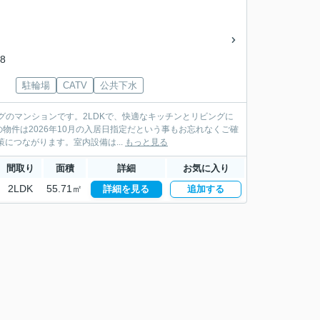
8
駐輪場
CATV
公共下水
グのマンションです。2LDKで、快適なキッチンとリビングに
件は2026年10月の入居日指定だという事もお忘れなくご確
につながります。室内設備は...
もっと見る
間取り
面積
詳細
お気に入り
2LDK
55.71㎡
詳細を見る
追加する