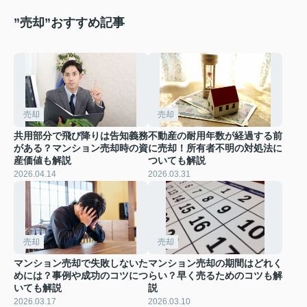
”売却”おすすめ記事
売却
売却
共用部分で飛び降りは告知義務
不動産の耐用年数が経過する前
がある？マンション売却時の資
に売却！所有者不明の対処法に
産価値も解説
ついても解説
2026.04.14
2026.03.31
売却
売却
マンション売却で失敗しないた
マンション売却の期間はどれく
めには？事例や成功のコツにつ
らい？早く売るためのコツも解
いても解説
説
2026.03.17
2026.03.10