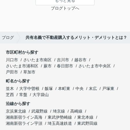
もっと見る
ブログトップへ
ブログ
共有名義で不動産購入するメリット・デメリットとは？
市区町村から探す
川口市
さいたま市南区
吉川市
越谷市
さいたま市浦和区
蕨市
春日部市
さいたま市中央区
戸田市
草加市
町名から探す
並木
大字中曽根
飯塚
本町東
中央
末広
戸塚東
芝西
常盤
大字袋山
沿線から探す
京浜東北線
武蔵野線
埼京線
高崎線
湘南新宿ライン高海
東武伊勢崎線
東北本線
湘南新宿ライン宇須
埼玉高速鉄道
東武野田線