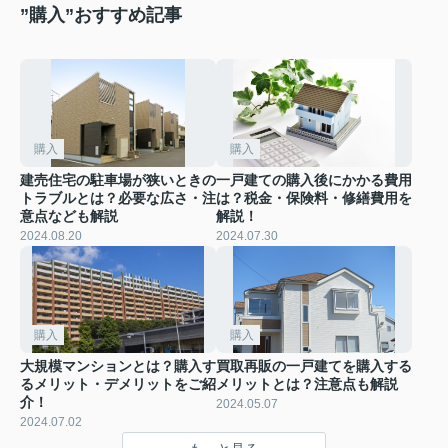
”購入”おすすめ記事
購入
購入
建売住宅の駐車場が狭いときの
一戸建ての購入後にかかる費用
トラブルとは？必要な広さ・注
は？税金・保険料・修繕費用を
意点なども解説
解説！
2024.08.20
2024.07.30
購入
購入
大規模マンションとは？購入す
買取再販の一戸建てを購入する
るメリット・デメリットをご紹
メリットとは？注意点も解説
介！
2024.05.07
2024.07.02