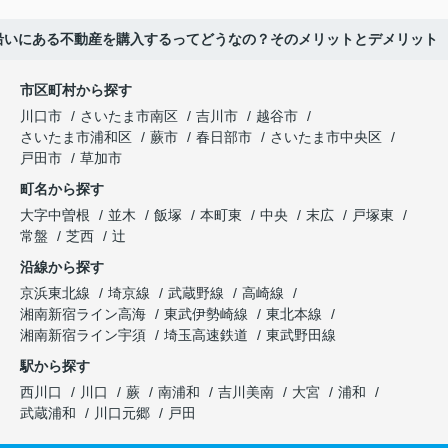
沿いにある不動産を購入するってどうなの？そのメリットとデメリット
市区町村から探す
川口市
さいたま市南区
吉川市
越谷市
さいたま市浦和区
蕨市
春日部市
さいたま市中央区
戸田市
草加市
町名から探す
大字中曽根
並木
飯塚
本町東
中央
末広
戸塚東
常盤
芝西
辻
沿線から探す
京浜東北線
埼京線
武蔵野線
高崎線
湘南新宿ライン高海
東武伊勢崎線
東北本線
湘南新宿ライン宇須
埼玉高速鉄道
東武野田線
駅から探す
西川口
川口
蕨
南浦和
吉川美南
大宮
浦和
武蔵浦和
川口元郷
戸田