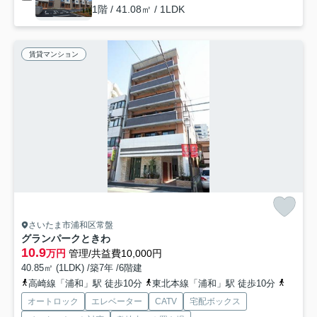
1階 / 41.08㎡ / 1LDK
賃貸マンション
さいたま市浦和区常盤
グランパークときわ
10.9
万円
管理/共益費10,000円
40.85㎡ (1LDK) /築7年 /6階建
高崎線「浦和」駅 徒歩10分
東北本線「浦和」駅 徒歩10分
湘南新
オートロック
エレベーター
CATV
宅配ボックス