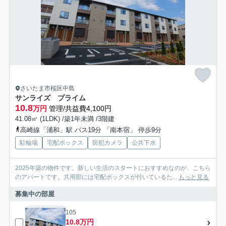
さいたま市桜区中島
サンライズ プライム
10.8
万円
管理/共益費4,100円
41.08㎡ (1LDK) /築1年未満 /3階建
高崎線「浦和」駅 バス19分 「南本宿」 停歩9分
駐輪場
宅配ボックス
防犯カメラ
公共下水
2025年築の物件です。新しい生活のスタートにおすすめなのが、こちら
のアパートです。共用部には宅配ボックスが付いているた...
もっと見る
募集中の部屋
105
10.8万円