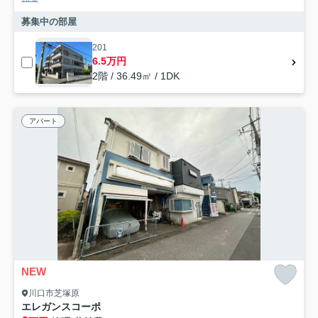
募集中の部屋
201
6.5万円
2階 / 36.49㎡ / 1DK
アパート
NEW
川口市芝塚原
エレガンスコーポ