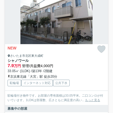
NEW
さいたま市北区東大成町
シャノワール
7.9
万円
管理/共益費4,000円
33.05㎡ (1LDK) /築13年 /2階建
京浜東北線「大宮」駅 徒歩20分
駐輪場
インターネット対応
公共下水
駐輪場付き物件です。お部屋の専有面積は33.05平米。二口コンロが付
いています。1LDKは部屋数、広さともに満足度の高い...
もっと見る
募集中の部屋