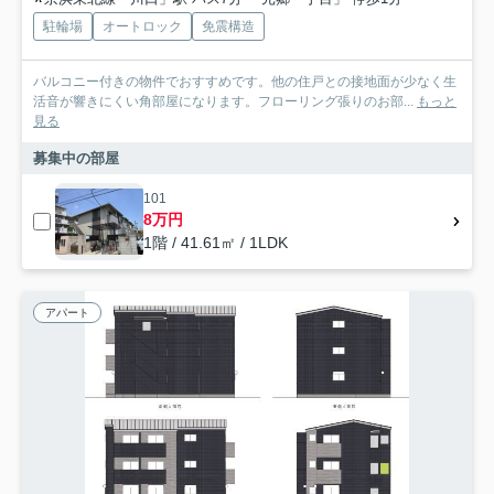
駐輪場
オートロック
免震構造
バルコニー付きの物件でおすすめです。他の住戸との接地面が少なく生
活音が響きにくい角部屋になります。フローリング張りのお部...
もっと
見る
募集中の部屋
101
8万円
1階 / 41.61㎡ / 1LDK
アパート