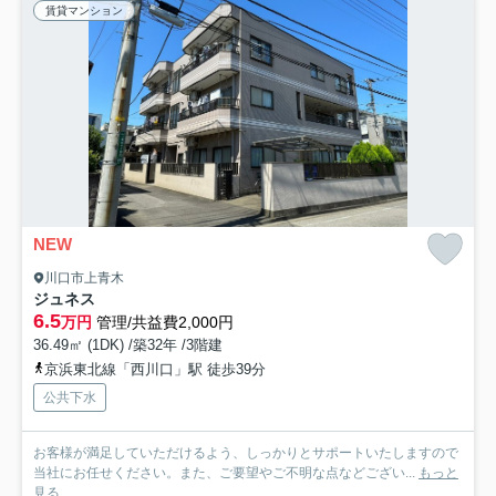
賃貸マンション
NEW
川口市上青木
ジュネス
6.5
万円
管理/共益費2,000円
36.49㎡ (1DK) /築32年 /3階建
京浜東北線「西川口」駅 徒歩39分
公共下水
お客様が満足していただけるよう、しっかりとサポートいたしますので
当社にお任せください。また、ご要望やご不明な点などござい...
もっと
見る