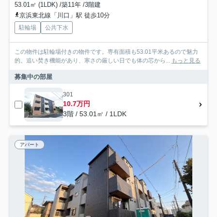
53.01㎡ (1LDK) /築11年 /3階建
京浜東北線「川口」駅 徒歩10分
駐輪場
公共下水
この物件は駐輪場付きの物件です。専有面積も53.01平米あるので魅力
的。追い焚き機能があり、寒さの厳しい日でも体の芯から...
もっと見る
募集中の部屋
301
10.7万円
3階 / 53.01㎡ / 1LDK
アパート