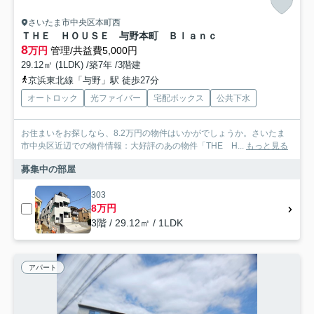
さいたま市中央区本町西
ＴＨＥ ＨＯＵＳＥ 与野本町 Ｂｌａｎｃ
8
万円
管理/共益費5,000円
29.12㎡ (1LDK) /築7年 /3階建
京浜東北線「与野」駅 徒歩27分
オートロック
光ファイバー
宅配ボックス
公共下水
お住まいをお探しなら、8.2万円の物件はいかがでしょうか。さいたま
市中央区近辺での物件情報：大好評のあの物件「THE H...
もっと見る
募集中の部屋
303
8万円
3階 / 29.12㎡ / 1LDK
アパート