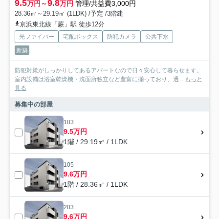
9.5
9.8
万円～
万円
管理/共益費3,000円
28.36㎡～29.19㎡ (1LDK) /予定 /3階建
京浜東北線「蕨」駅 徒歩12分
光ファイバー
宅配ボックス
防犯カメラ
公共下水
新築
防犯対策がしっかりしてあるアパートなので日々安心して暮らせます。
室内設備は浴室乾燥機・洗面所独立など豊富に揃っており、過...
もっと
見る
募集中の部屋
103
9.5万円
1階 / 29.19㎡ / 1LDK
105
9.6万円
1階 / 28.36㎡ / 1LDK
203
9.6万円