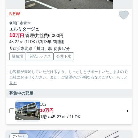
NEW
川口市青木
エルミタージュ
10
万円
管理/共益費6,000円
45.27㎡ (1LDK) /築13年 /3階建
京浜東北線「川口」駅 徒歩17分
駐輪場
宅配ボックス
公共下水
お客様が満足していただけるよう、しっかりとサポートいたしますので
当社にお任せください。また、ご要望やご不明な点などござい...
もっと
見る
募集中の部屋
102
10万円
1階 / 45.27㎡ / 1LDK
アパート