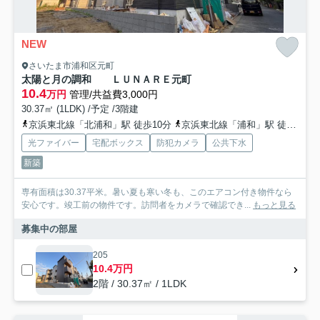
NEW
さいたま市浦和区元町
太陽と月の調和 ＬＵＮＡＲＥ元町
10.4
万円
管理/共益費3,000円
30.37㎡ (1LDK) /予定 /3階建
京浜東北線「北浦和」駅 徒歩10分
京浜東北線「浦和」駅 徒歩24分
光ファイバー
宅配ボックス
防犯カメラ
公共下水
新築
専有面積は30.37平米。暑い夏も寒い冬も、このエアコン付き物件なら
安心です。竣工前の物件です。訪問者をカメラで確認でき...
もっと見る
募集中の部屋
205
10.4万円
2階 / 30.37㎡ / 1LDK