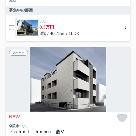
見る
募集中の部屋
301
8.3万円
3階 / 40.73㎡ / 1LDK
アパート
NEW
蕨市中央
ｒｏｂｏｔ ｈｏｍｅ 蕨Ⅴ