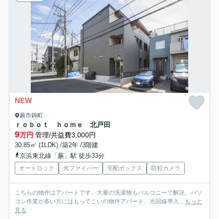
NEW
蕨市錦町
ｒｏｂｏｔ ｈｏｍｅ 北戸田
9
万円
管理/共益費3,000円
30.85㎡ (1LDK) /築2年 /3階建
京浜東北線「蕨」駅 徒歩33分
オートロック
光ファイバー
宅配ボックス
防犯カメラ
こちらの物件はアパートです。大量の洗濯物もバルコニーで解決。パソ
コン作業が多い方にはもってこいの物件アパート、光回線導入...
もっと
見る