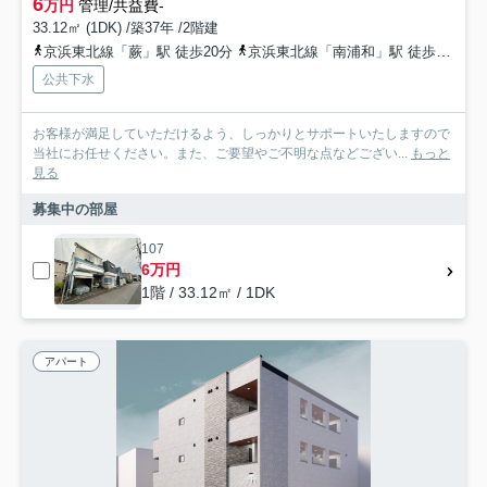
6
万円
管理/共益費-
33.12㎡ (1DK) /築37年 /2階建
京浜東北線「蕨」駅 徒歩20分
京浜東北線「南浦和」駅 徒歩25分
公共下水
お客様が満足していただけるよう、しっかりとサポートいたしますので
当社にお任せください。また、ご要望やご不明な点などござい...
もっと
見る
募集中の部屋
107
6万円
1階 / 33.12㎡ / 1DK
アパート