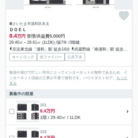
さいたま市浦和区本太
ＤＯＥＬ
8.4
万円
管理/共益費5,000円
29.40㎡～29.61㎡ (1LDK) /築7年 /3階建
京浜東北線「浦和」駅 徒歩14分
武蔵野線「南浦和」駅 徒歩16分
オートロック
光ファイバー
公共下水
勉強や遊びで忙しい学生にとってインターネットが無料であるため、イ
ンターネット回線の工事が不要で便利です。ハウスダストやア...
もっと
見る
募集中の部屋
101
8.4万円
1階 / 29.40㎡ / 1LDK
103
8.4万円