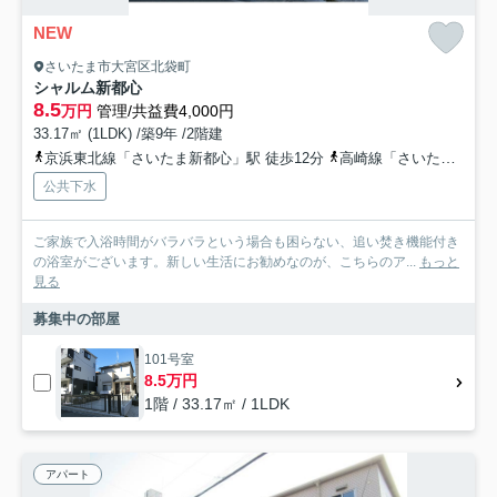
NEW
さいたま市大宮区北袋町
シャルム新都心
8.5
万円
管理/共益費4,000円
33.17㎡ (1LDK) /築9年 /2階建
京浜東北線「さいたま新都心」駅 徒歩12分
高崎線「さいたま新都心」駅 徒歩12分
公共下水
ご家族で入浴時間がバラバラという場合も困らない、追い焚き機能付き
の浴室がございます。新しい生活にお勧めなのが、こちらのア...
もっと
見る
募集中の部屋
101号室
8.5万円
1階 / 33.17㎡ / 1LDK
アパート