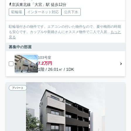
京浜東北線「大宮」駅 徒歩12分
駐輪場
インターネット対応
公共下水
駐輪場付きの物件です。エアコンの付いた物件なので、夏や梅雨の時期
も安心です。カップルや新婚さんにオススメ物件で二人で入居...
もっと
見る
募集中の部屋
103号室
7.2万円
1階 / 26.01㎡ / 1DK
アパート