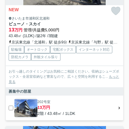
NEW
さいたま市浦和区北浦和
ビューノ・スカイ
13
万円
管理/共益費5,000円
43.48㎡ (1LDK) /築2年 /3階建
京浜東北線「北浦和」駅 徒歩9分
京浜東北線「与野」駅 徒歩17分
駐輪場
オートロック
宅配ボックス
インターネット対応
防犯カメラ
外観タイル張り
お引っ越しのタイミングはお気軽にご相談ください。収納はシューズボ
ックス・全居室収納など豊富なので、広々と空間を利用するこ...
もっと
見る
募集中の部屋
202号室
13万円
2階 / 43.48㎡ / 1LDK