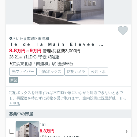
さいたま市緑区東浦和
ｌｅ ｄｅ ｌａ Ｍａｉｎ Ｅｌｅｖｅｅ ｈｉｇａｓｈｉｕｒ
8.8
9
万円～
万円
管理/共益費3,000円
28.21㎡ (1LDK) /予定 /3階建
京浜東北線「南浦和」駅 徒歩56分
光ファイバー
宅配ボックス
防犯カメラ
公共下水
新築
宅配ボックスを利用すれば不在時や家にいながら対応できないときで
も、再配達を待たずに荷物を受け取れます。室内設備は洗面所独...
もっ
と見る
募集中の部屋
101
8.8万円