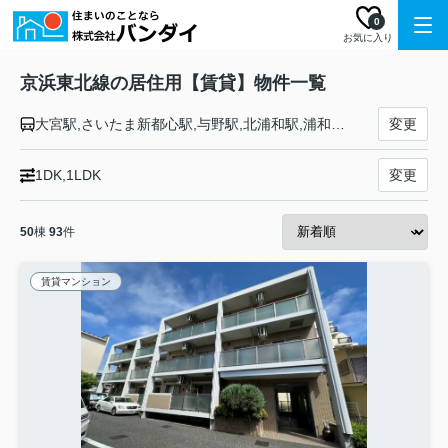
0
お気に入り
京浜東北線の居住用【賃貸】物件一覧
大宮駅,さいたま新都心駅,与野駅,北浦和駅,浦和駅,南浦和駅,蕨駅,西川口駅,川口駅,赤羽駅,東十条駅,王子駅,上中里駅,田端駅,西日暮里駅,日暮里駅,鶯谷駅,上野駅,御徒町駅,秋葉原駅,神田駅,東京駅,有楽町駅,新橋駅,浜松町駅,田町駅,高輪ゲートウェイ駅,品川駅,大井町駅,大森駅,蒲田駅,川崎駅,鶴見駅,新子安駅,東神奈川駅,横浜駅,桜木町駅,関内駅,石川町駅,山手駅,根岸駅,磯子駅,新杉田駅,洋光台駅,港南台駅,本郷台駅,大船駅
変更
1DK,1LDK
変更
50
棟
93
件
賃貸マンション