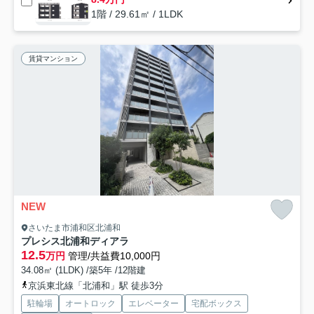
1階 / 29.61㎡ / 1LDK
賃貸マンション
NEW
さいたま市浦和区北浦和
プレシス北浦和ディアラ
12.5
万円
管理/共益費10,000円
34.08㎡ (1LDK) /築5年 /12階建
京浜東北線「北浦和」駅 徒歩3分
駐輪場
オートロック
エレベーター
宅配ボックス