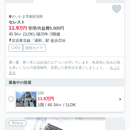
さいたま市南区別所
セレスト
11.9
万円
管理/共益費5,000円
40.34㎡ (1LDK) /築33年 /3階建
京浜東北線「浦和」駅 徒歩22分
CATV
防犯カメラ
暑い夏、寒い冬には必須のエアコンが付いています。転居先に住み心地
も良いこちらの賃貸物件。充実した新生活を過ごしましょう。...
もっと
見る
募集中の部屋
105
11.9万円
1階 / 40.34㎡ / 1LDK
アパート