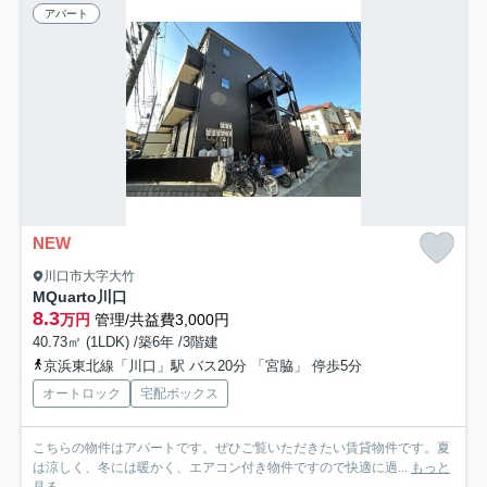
アパート
NEW
川口市大字大竹
MQuarto川口
8.3
万円
管理/共益費3,000円
40.73㎡ (1LDK) /築6年 /3階建
京浜東北線「川口」駅 バス20分 「宮脇」 停歩5分
オートロック
宅配ボックス
こちらの物件はアパートです。ぜひご覧いただきたい賃貸物件です。夏
は涼しく、冬には暖かく、エアコン付き物件ですので快適に過...
もっと