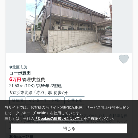
北区志茂
コーポ豊田
6
万円
管理/共益費-
21.53㎡ (1DK) /築55年 /2階建
京浜東北線「赤羽」駅 徒歩7分
駐輪場
インターネット対応
公共下水
当サイトでは、お客様の当サイト利用状況把握、サービス向上検討を目的と
して、クッキー（Cookie）を使用しています。
住む人のことも考えられている満足度の高いアパートです。自転車を停
詳しくは、当社の
「Cookieの取扱いについて」
をご確認ください。
めることが可能な物件です。こちらのお部屋で新しい生活を始...
もっと
見る
閉じる
募集中の部屋