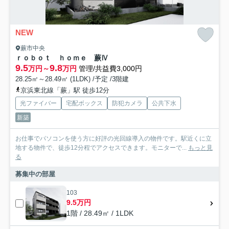
NEW
蕨市中央
ｒｏｂｏｔ ｈｏｍｅ 蕨Ⅳ
9.5
9.8
万円～
万円
管理/共益費3,000円
28.25㎡～28.49㎡ (1LDK) /予定 /3階建
京浜東北線「蕨」駅 徒歩12分
光ファイバー
宅配ボックス
防犯カメラ
公共下水
新築
お仕事でパソコンを使う方に好評の光回線導入の物件です。駅近くに立
地する物件で、徒歩12分程でアクセスできます。モニターで...
もっと見
る
募集中の部屋
103
9.5万円
1階 / 28.49㎡ / 1LDK