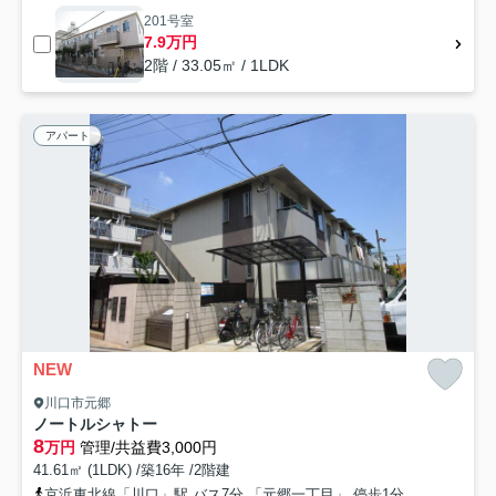
201号室
7.9万円
2階 / 33.05㎡ / 1LDK
アパート
NEW
川口市元郷
ノートルシャトー
8
万円
管理/共益費3,000円
41.61㎡ (1LDK) /築16年 /2階建
京浜東北線「川口」駅 バス7分 「元郷一丁目」 停歩1分